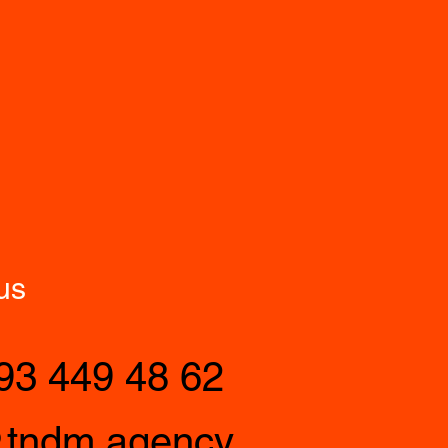
us
93 449 48 62
@tndm.agency